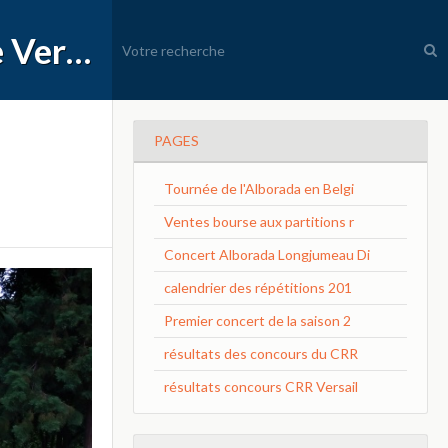
APEC Conservatoire à Rayonnement Régional de Versailles Grand Parc
PAGES
Tournée de l'Alborada en Belgi
Ventes bourse aux partitions r
Concert Alborada Longjumeau Di
calendrier des répétitions 201
Premier concert de la saison 2
résultats des concours du CRR
résultats concours CRR Versail