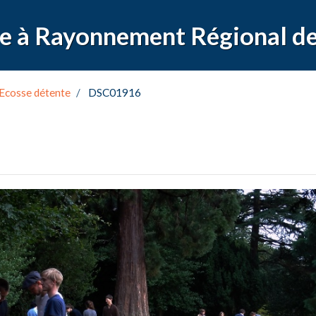
Ecosse détente
DSC01916