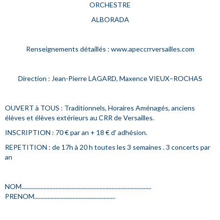
ORCHESTRE
ALBORADA
Renseignements détaillés : www.apeccrrversailles.com
Direction : Jean-Pierre LAGARD, Maxence VIEUX–ROCHAS
OUVERT à TOUS : Traditionnels, Horaires Aménagés, anciens
élèves et élèves extérieurs au CRR de Versailles.
INSCRIPTION : 70 € par an + 18 € d' adhésion.
REPETITION : de 17h à 20 h toutes les 3 semaines . 3 concerts par
an
NOM........................................................................................
PRENOM.......................................................