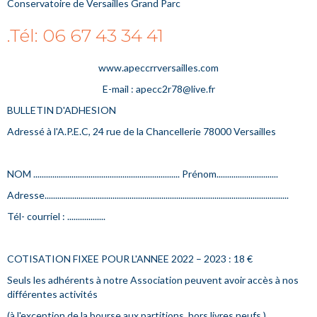
Conservatoire de Versailles Grand Parc
.Tél: 06 67 43 34 41
www.apeccrrversailles.com
E-mail : apecc2r78@live.fr
BULLETIN D'ADHESION
Adressé à l'A.P.E.C, 24 rue de la Chancellerie 78000 Versailles
NOM ..................................................................... Prénom.............................
Adresse...................................................................................................................
Tél- courriel : ..................
COTISATION FIXEE POUR L'ANNEE 2022 – 2023 : 18 €
Seuls les adhérents à notre Association peuvent avoir accès à nos
différentes activités
(à l'exception de la bourse aux partitions, hors livres neufs.)