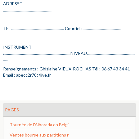
ADRESSE..........................................................................................................................
....................................................
TEL......................................................... Courriel :.........................................
INSTRUMENT
:.......................................................................NIVEAU....................................................
.....
Renseignements : Ghislaine VIEUX-ROCHAS Tél : 06 67 43 34 41
Email : apecc2r78@live.fr
PAGES
Tournée de l'Alborada en Belgi
Ventes bourse aux partitions r