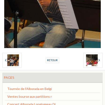
RETOUR
PAGES
Tournée de l'Alborada en Belgi
Ventes bourse aux partitions r
Concert Alborada Longjumeau Di