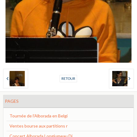
RETOUR
PAGES
Tournée de l'Alborada en Belgi
Ventes bourse aux partitions r
Concert Alborada Longjumeau Di