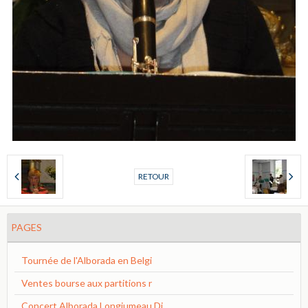
RETOUR
PAGES
Tournée de l'Alborada en Belgi
Ventes bourse aux partitions r
Concert Alborada Longjumeau Di