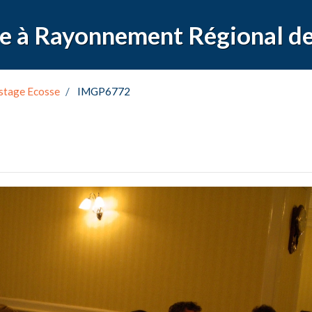
stage Ecosse
IMGP6772