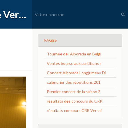
APEC Conservatoire à Rayonnement Régional de Versailles Grand Parc
PAGES
Tournée de l'Alborada en Belgi
Ventes bourse aux partitions r
Concert Alborada Longjumeau Di
calendrier des répétitions 201
Premier concert de la saison 2
résultats des concours du CRR
résultats concours CRR Versail