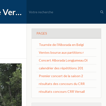
APEC Conservatoire à Rayonnement Régional de Versailles Grand Parc
PAGES
Tournée de l'Alborada en Belgi
Ventes bourse aux partitions r
Concert Alborada Longjumeau Di
calendrier des répétitions 201
Premier concert de la saison 2
résultats des concours du CRR
résultats concours CRR Versail