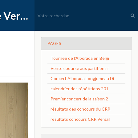
APEC Conservatoire à Rayonnement Régional de Versailles Grand Parc
PAGES
Tournée de l'Alborada en Belgi
Ventes bourse aux partitions r
Concert Alborada Longjumeau Di
calendrier des répétitions 201
Premier concert de la saison 2
résultats des concours du CRR
résultats concours CRR Versail