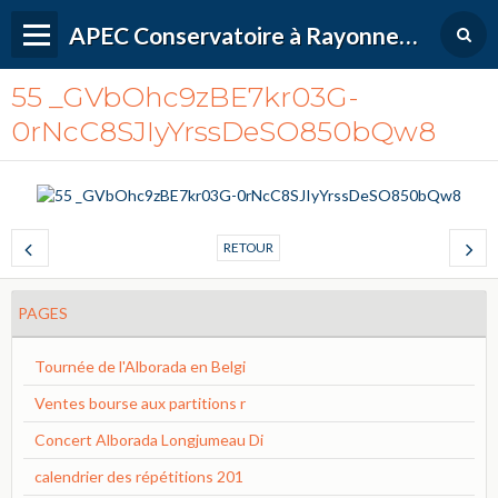
APEC Conservatoire à Rayonnement Régional de Versailles Grand Parc
55 _GVbOhc9zBE7kr03G-
0rNcC8SJIyYrssDeSO850bQw8
RETOUR
PAGES
Tournée de l'Alborada en Belgi
Ventes bourse aux partitions r
Concert Alborada Longjumeau Di
calendrier des répétitions 201