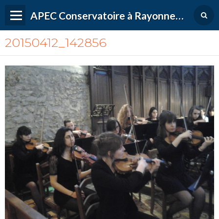
APEC Conservatoire à Rayonnement Régional de Versailles Grand Parc
20150412_142856