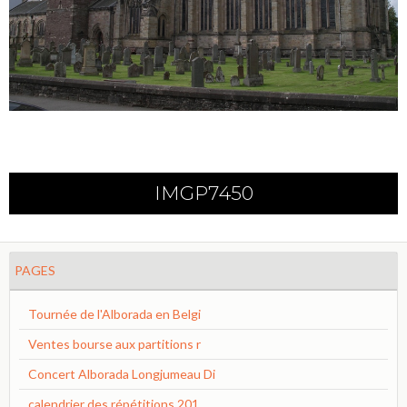
IMGP7450
PAGES
Tournée de l'Alborada en Belgi
Ventes bourse aux partitions r
Concert Alborada Longjumeau Di
calendrier des répétitions 201